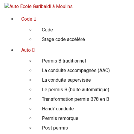
Aller
au
Ensemble on est sur la bonne route
contenu
Code
Code
Stage code accéléré
Auto
Permis B traditionnel
La conduite accompagnée (AAC)
La conduite supervisée
Le permis B (boite automatique)
Transformation permis B78 en B
Handi’ conduite
Permis remorque
Post permis