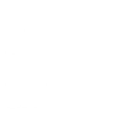
6 rue des Combattants en AFN
03000 Moulins
Téléphone
04 70 44 71 22
E-mail
autoecole.garibaldi@orange.fr
Lundi, mardi, mercredi :
De 9h à 12h et de 13h30 à 19h30
Jeudi et vendredi :
De 9h à 12h et de 14h à 19h
Samedi :