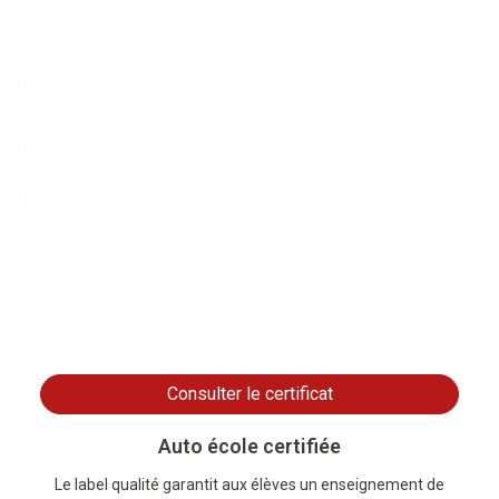
De 9h à 12h et de 14h à 17h
N° déclaration d’activité :
83030338803
N° d’agrément :
E1500300040
N° d’agrément stages récupération de points :
R1400300020
Attestation de garantie financière CPF :
April GFA0001027
Consulter le certificat
Auto école certifiée
Le label qualité garantit aux élèves un enseignement de