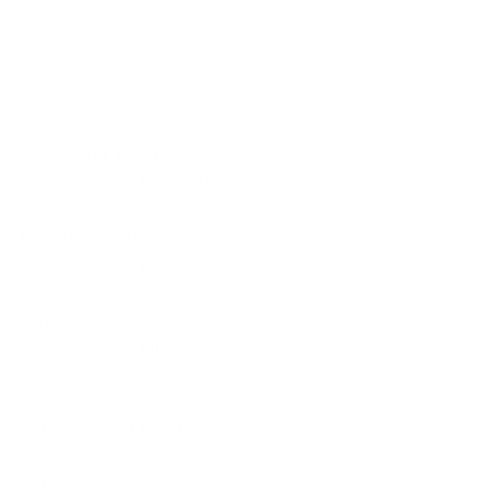
E-mail
autoecole.garibaldi@orange.fr
Lundi, mardi, mercredi :
De 9h à 12h et de 13h30 à 19h30
Jeudi et vendredi :
De 9h à 12h et de 14h à 19h
Samedi :
De 9h à 12h et de 14h à 17h
N° déclaration d’activité :
83030338803
N° d’agrément :