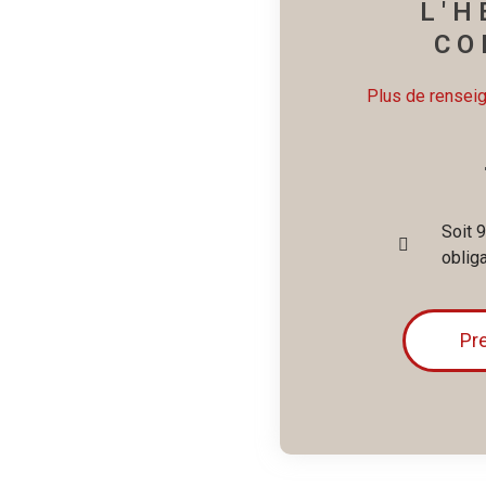
L'H
CO
Plus de renseign
Soit 
oblig
Pr