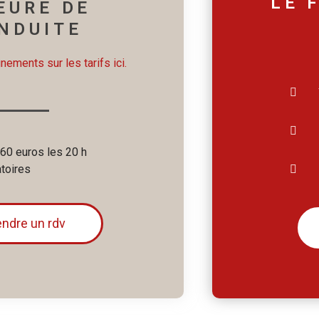
LE 
EURE DE
NDUITE
ements sur les tarifs ici.
960 euros les 20 h
atoires
endre un rdv