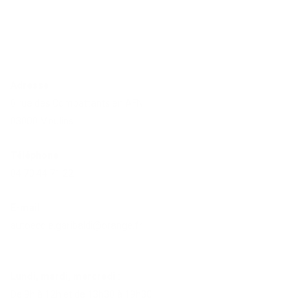
Auto école Garibaldi à Moulins
Adresse
6 rue des Combattants en AFN
03000 Moulins
Téléphone
04 70 44 71 22
E-mail
autoecole.garibaldi@orange.fr
Lundi, mardi, mercredi :
De 9h à 12h et de 13h30 à 19h30