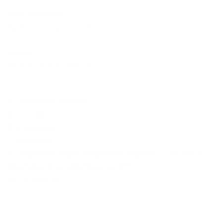
Jeudi et vendredi :
De 9h à 12h et de 14h à 19h
Samedi :
De 9h à 12h et de 14h à 17h
N° déclaration d’activité :
83030338803
N° d’agrément :
E1500300040
N° d’agrément stages récupération de points :
R1400300020
Attestation de garantie financière CPF :
April GFA0001027