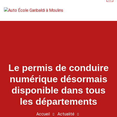
Aller
au
contenu
Ensemble on est sur la bonne route
Le permis de conduire
numérique désormais
disponible dans tous
les départements
Accueil
Actualité